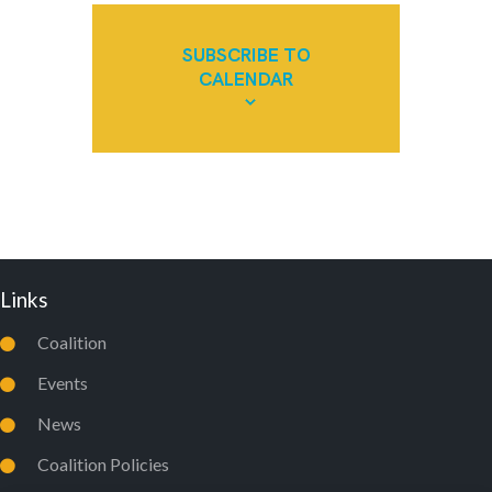
s
s
s
s
s
s
s
W
SUBSCRIBE TO
S
CALENDAR
N
A
V
I
G
A
Links
T
I
Coalition
O
Events
N
News
Coalition Policies