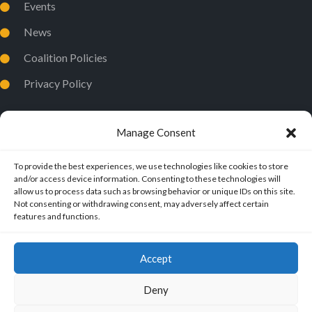
e
e
e
e
e
e
e
t
t
t
t
t
t
t
Events
v
v
n
n
n
n
n
n
n
News
s
s
s
s
s
s
s
e
e
t
t
t
t
t
t
t
Coalition Policies
n
n
Privacy Policy
s
s
s
s
s
s
s
t
t
Manage Consent
s
s
To provide the best experiences, we use technologies like cookies to store
and/or access device information. Consenting to these technologies will
allow us to process data such as browsing behavior or unique IDs on this site.
Not consenting or withdrawing consent, may adversely affect certain
features and functions.
Accept
Deny